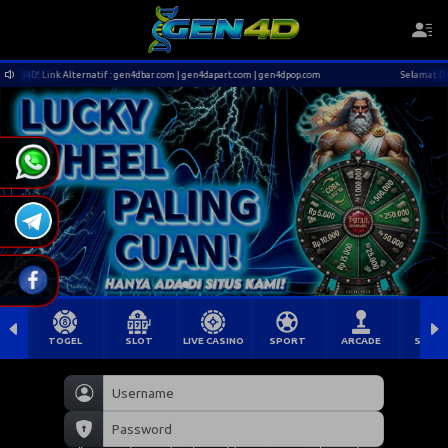
N4D! Link Alternatif : gen4dbar.com | gen4dapart.com | gen4dpop.com
Selamat Datang 
TOGEL
SLOT
LIVE CASINO
SPORT
ARCADE
SABU