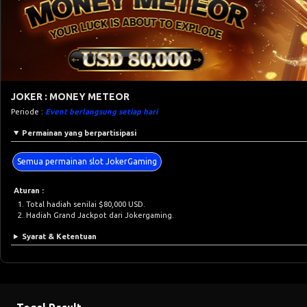
JOKER : MONEY METEOR
Periode :
Event berlangsung setiap hari
Permainan yang berpartisipasi
Semua permainan slot JokerGaming
Aturan :
Total hadiah senilai $80,000 USD.
Hadiah Grand Jackpot dari Jokergaming.
Syarat & Ketentuan