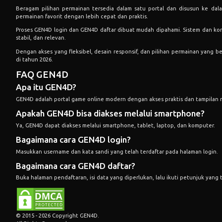
Beragam pilihan permainan tersedia dalam satu portal dan disusun ke d
permainan favorit dengan lebih cepat dan praktis.
Proses GEN4D login dan GEN4D daftar dibuat mudah dipahami. Sistem dan ko
stabil, dan relevan.
Dengan akses yang fleksibel, desain responsif, dan pilihan permainan yang
di tahun 2026.
FAQ GEN4D
Apa itu GEN4D?
GEN4D adalah portal game online modern dengan akses praktis dan tampilan r
Apakah GEN4D bisa diakses melalui smartphone?
Ya, GEN4D dapat diakses melalui smartphone, tablet, laptop, dan komputer.
Bagaimana cara GEN4D login?
Masukkan username dan kata sandi yang telah terdaftar pada halaman login.
Bagaimana cara GEN4D daftar?
Buka halaman pendaftaran, isi data yang diperlukan, lalu ikuti petunjuk yang 
© 2015 - 2026 Copyright GEN4D.