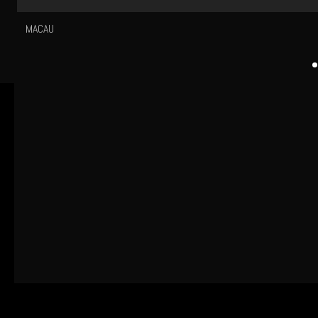
MACAU