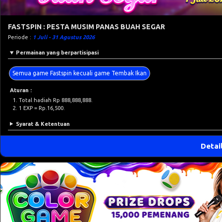
FASTSPIN : PESTA MUSIM PANAS BUAH SEGAR
Periode :
1 Juli - 31 Agustus 2026
Permainan yang berpartisipasi
Semua game Fastspin kecuali game Tembak Ikan
Aturan :
Total hadiah Rp 888,888,888.
1 EXP = Rp.16,500.
Syarat & Ketentuan
Detai