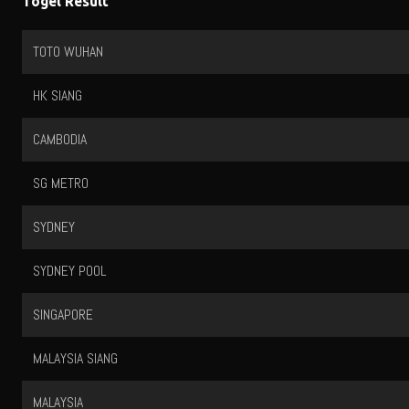
Togel Result
TOTO WUHAN
HK SIANG
CAMBODIA
SG METRO
SYDNEY
SYDNEY POOL
SINGAPORE
MALAYSIA SIANG
MALAYSIA