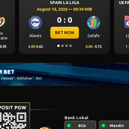
LIFIERS
UEFA CHAMPIONS LEAGUE QUALIFIERS
U
IB
August 12, 2026 — 01:15 WIB
0 : 0
BET NOW
Slovan
nerbahce
Mjallby
Bratislava
0.5
0.87
0.5
0.83
-0.5
0.99
M BET
Deposit
Withdraw
Bet
Bank Lokal
BCA
Mandiri