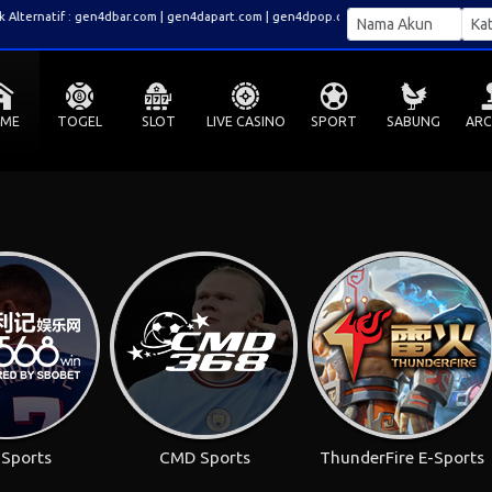
ternatif : gen4dbar.com | gen4dapart.com | gen4dpop.com
Selamat Dat
ME
TOGEL
SLOT
LIVE CASINO
SPORT
SABUNG
ARC
Sports
CMD Sports
ThunderFire E-Sports