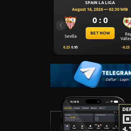
IONS LEAGUE QUALIFIERS
UEFA CHAMPIONS LEAGUE QUA
 12, 2026 — 02:00 WIB
August 12, 2026 — 01:30 W
0 : 0
0 : 0
Previous
BET NOW
BET NOW
SK Sturm
Sparta Praha
Fe
Graz
-1
0.96
-0.5
0.95
TELEGRA
Daftar
Login