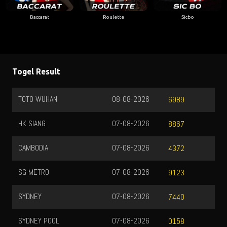
Baccarat
Roulette
Sicbo
Togel Result
TOTO WUHAN
08-08-2026
6989
HK SIANG
07-08-2026
8867
CAMBODIA
07-08-2026
4372
SG METRO
07-08-2026
9123
SYDNEY
07-08-2026
7440
SYDNEY POOL
07-08-2026
0158