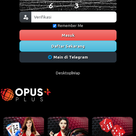
Remember Me
Masuk
Daftar Sekarang
Main di Telegram
Desktop
Wap