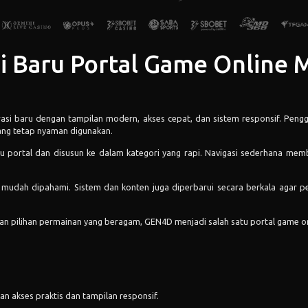
i Baru Portal Game Online 
rasi baru dengan tampilan modern, akses cepat, dan sistem responsif. Pe
ang tetap nyaman digunakan.
tu portal dan disusun ke dalam kategori yang rapi. Navigasi sederhana m
mudah dipahami. Sistem dan konten juga diperbarui secara berkala agar p
 dan pilihan permainan yang beragam, GEN4D menjadi salah satu portal game 
 akses praktis dan tampilan responsif.