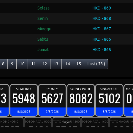
Selasa
HKD - 869
Senin
HKD - 868
Minggu
HKD - 867
Sabtu
HKD - 866
Jumat
HKD - 865
8
9
10
11
12
13
14
15
Last ( 73 )
IA
SG METRO
SYDNEY
SYDNEY POOL
SINGAPORE
MALA
23
5948
5627
8082
5102
0
26
9/8/2026
9/8/2026
9/8/2026
8/8/2026
9
HONGKONG
TOTOMACAU 0000
TOTOMACAU 1300
TOTOMACAU 1600
TOTOMACAU 1
2797
5131
7545
0712
903