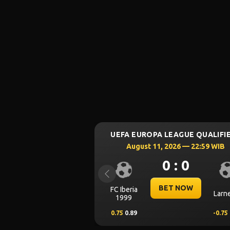
8/8/2026
SPAIN LA LIGA
August 16, 2026 — 00:30 WIB
0 : 0
Previous
BET NOW
Alaves
Get
0.00
0.57
0.00
-