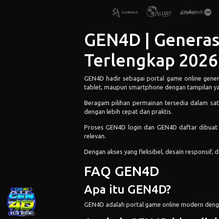
GEN4D | Generas
Terlengkap 2026
GEN4D hadir sebagai portal game online gene
tablet, maupun smartphone dengan tampilan y
Beragam pilihan permainan tersedia dalam sa
dengan lebih cepat dan praktis.
Proses GEN4D login dan GEN4D daftar dibuat 
relevan.
Dengan akses yang fleksibel, desain responsif,
FAQ GEN4D
Apa itu GEN4D?
GEN4D adalah portal game online modern dengan