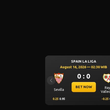
8/8/2026
Night Bar
Fa
Fireworks
Lege
UEFA CHAMPIONS LEAGUE QUALIF
August 12, 2026 — 01:30 WIB
0 : 0
Previous
BET NOW
SK Sturm
Fener
Graz
-0.5
0.95
0.5
0