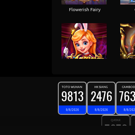
Flowerish Fairy
Magician
TOTO WUHAN
HK SIANG
CAMBOD
9813
2476
76
9/8/2026
8/8/2026
8/8/20
QATAR
5256