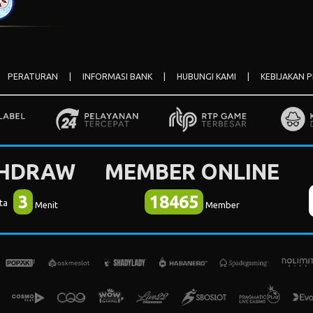
PERATURAN
|
INFORMASI BANK
|
HUBUNGI KAMI
|
KEBIJAKAN P
THDRAW
MEMBER ONLINE
3
18465
ta
Menit
Member