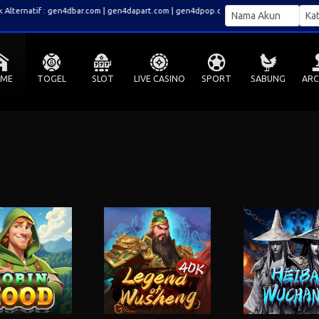
rnatif : gen4dbar.com | gen4dapart.com | gen4dpop.com
Selamat Datan
ME
TOGEL
SLOT
LIVE CASINO
SPORT
SABUNG
ARC