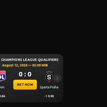
8/8/2026
f Ninja
Wizard of Oz
A CHAMPIONS LEAGUE QUALIFIERS
August 11, 2026 — 22:59 WIB
0 : 0
Next
BET NOW
Union Saint-
 Glimt
Gilloise
5
0.77
-0.75
-0.95