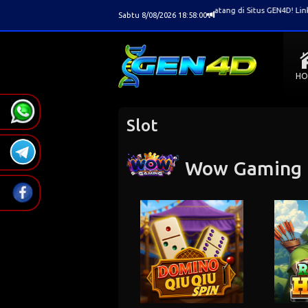
Selamat Datang di Situs GEN4D! Link Alte
Sabtu 8/08/2026 18:58:01
HO
Slot
Wow Gaming