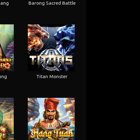
hang
Barong Sacred Battle
ung
Titan Monster