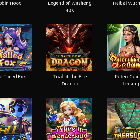
obin Hood
Legend of Wusheng
Heibai Wuc
40K
e Tailed Fox
Trial of the Fire
Puteri Gun
Dragon
Ledang