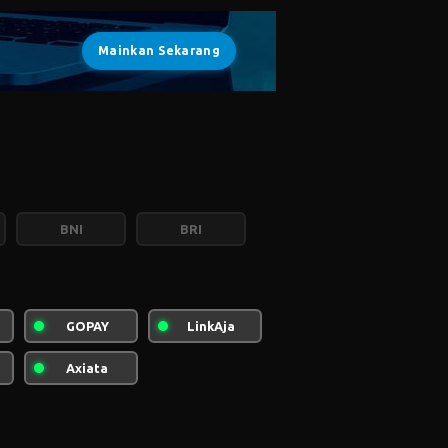
Mainkan Sekarang
BNI
BRI
GOPAY
LinkAja
Axiata