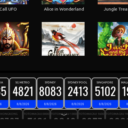
Call UFO
Alice in Wonderland
Jungle Trea
Baahubali
Four Gentlemanly
Jack and 
Flowers
Beanstal
IA
SG METRO
SYDNEY
SYDNEY POOL
SINGAPORE
MALA
35
4821
8083
2413
5102
1
26
8/8/2026
8/8/2026
8/8/2026
8/8/2026
8
HONGKONG
TOTOMACAU 0000
TOTOMACAU 1300
TOTOMACAU 1600
TOTOMACAU 1
2797
5131
0342
2957
903