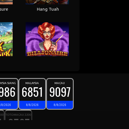
sure
Hang Tuah
the
Billionaire Party
k
YSIA SIANG
MALAYSIA
MACAU
986
6851
9097
/8/2026
8/8/2026
8/8/2026
900
TOTOMACAU 2200
1
6525