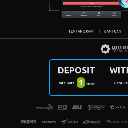
TENTANG KAMI
|
BANTUAN
|
DEPOSIT
WI
1
Rata-Rata
Rata-Ra
Menit