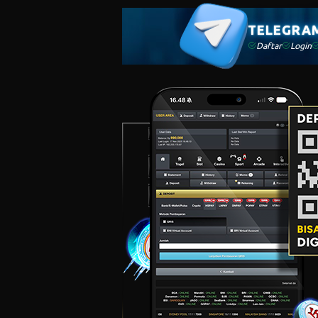
TELEGRA
Daftar
Login