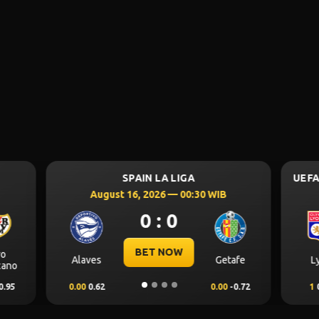
8/8/2026
9/8/2026
8/8/2026
8/8/2026
8/8/2026
te and Luck
Thor's Hammer
Secret Scroll o
nd of Easter
IERS
UEFA CHAMPIONS LEAGUE QUALIFIERS
UEF
Island
August 12, 2026 — 01:15 WIB
0 : 0
BET NOW
Slovan
bahce
Mjallby
Bodo
Bratislava
.87
0.5
0.83
-0.5
0.99
0.7