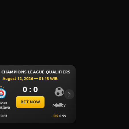
6/8/2026
y 2
Super Power Bank
OTBALL F24 ELITE CLUB FRIENDLY
August 7, 2026 — 15:00 WIB
0 : 1
Next
BET NOW
ayern
e-Borussia
nchen
Dortmund
gy
Mahjong Wilds 2
0
-0.89
0.00
0.65