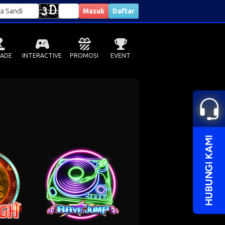
g di Situs GEN4D! Link Alternatif : gen4dbar.com | gen4dapart.com | gen4dpop.com
Masuk
Daftar
ADE
INTERACTIVE
PROMOSI
EVENT