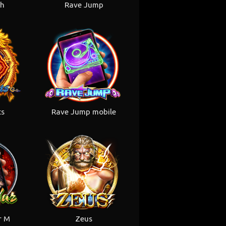
gh
Rave Jump
ts
Rave Jump mobile
r M
Zeus