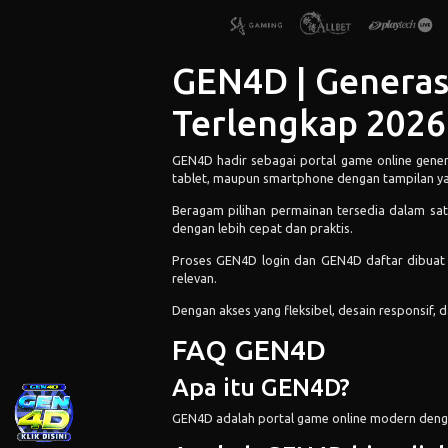
GEN4D | Generas
Terlengkap 2026
Frozen World
Flo
GEN4D hadir sebagai portal game online gene
tablet, maupun smartphone dengan tampilan y
Beragam pilihan permainan tersedia dalam sa
dengan lebih cepat dan praktis.
Proses GEN4D login dan GEN4D daftar dibuat 
relevan.
Dengan akses yang fleksibel, desain responsif,
FAQ GEN4D
Football Fever
Apa itu GEN4D?
GEN4D adalah portal game online modern dengan