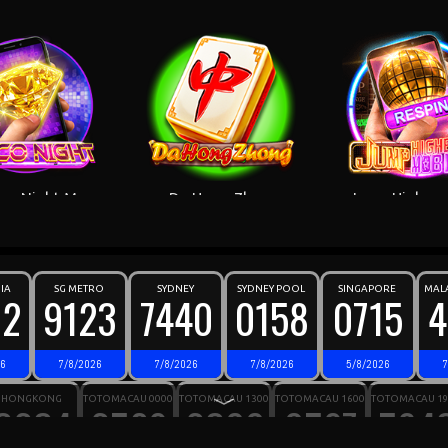
sco Night M
Da Hong Zhong
Jump Higher 
IA
SG METRO
SYDNEY
SYDNEY POOL
SINGAPORE
MALA
72
9123
7440
0158
0715
4
26
7/8/2026
7/8/2026
7/8/2026
5/8/2026
7
HONGKONG
TOTOMACAU 0000
TOTOMACAU 1300
TOTOMACAU 1600
TOTOMACAU 1
3634
6529
6300
0597
584
ve n Jump
Lucky Bats M
168 Lucky 