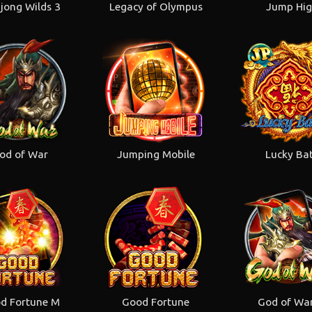
jong Wilds 3
Legacy of Olympus
Jump Hi
od of War
Jumping Mobile
Lucky Ba
d Fortune M
Good Fortune
God of Wa