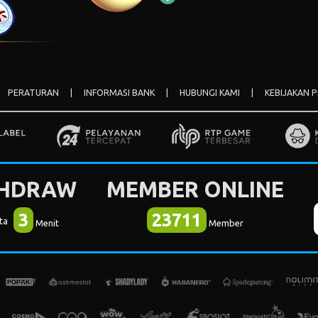
PERATURAN
|
INFORMASI BANK
|
HUBUNGI KAMI
|
KEBIJAKAN P
nny Dough
Octo Attack
Get the CH
THDRAW
MEMBER ONLINE
3
23711
ta
Menit
Member
ow Slingers
Shaolin Master
Donut Divi