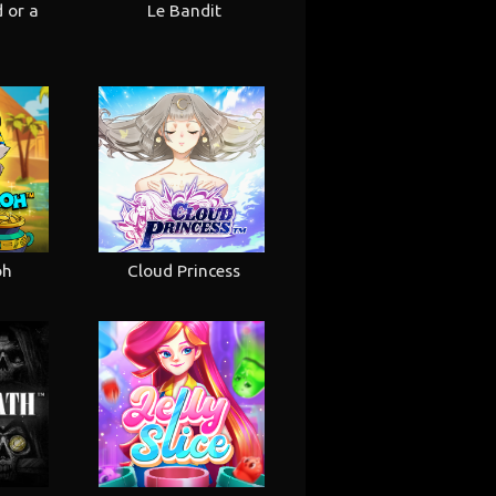
 or a
Le Bandit
oh
Cloud Princess