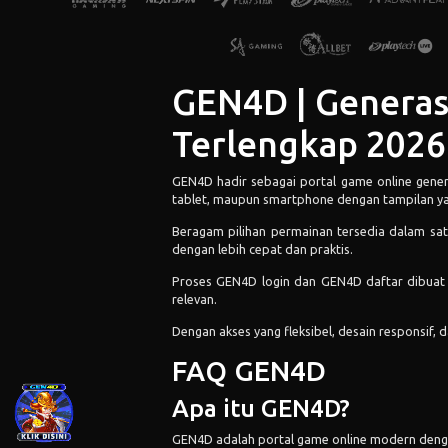
GEN4D | Generas
Klowns
Phoen
Terlengkap 2026
GEN4D hadir sebagai portal game online gene
tablet, maupun smartphone dengan tampilan y
Beragam pilihan permainan tersedia dalam sa
dengan lebih cepat dan praktis.
Proses GEN4D login dan GEN4D daftar dibuat 
relevan.
Dengan akses yang fleksibel, desain responsif,
Strength of Hercules
Da
FAQ GEN4D
Apa itu GEN4D?
GEN4D adalah portal game online modern dengan