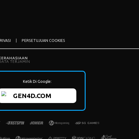
RIVASI
|
PERSETUJUAN COOKIES
EESE
Rise of Ymir
Ketik Di Google:
GEN4D.COM
sion
Fire my Laser