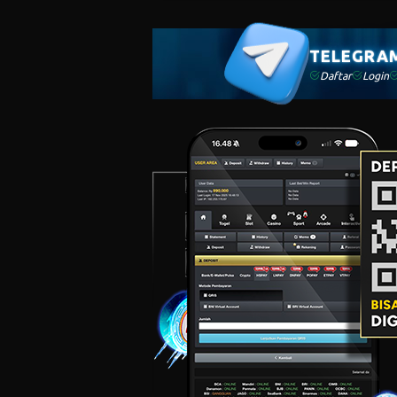
TELEGRA
Daftar
Login
Rusty & Curly
Bo
Divine Drop
S