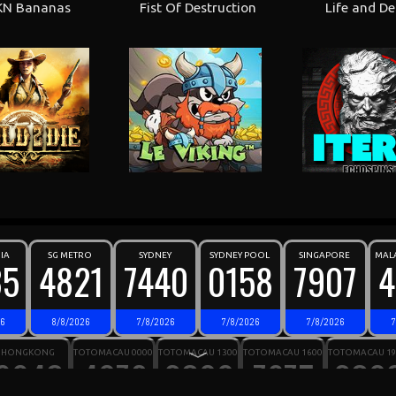
KN Bananas
Fist Of Destruction
Life and D
 Wild 2 Die
Le Viking
ITERO
IA
SG METRO
SYDNEY
SYDNEY POOL
SINGAPORE
MALA
35
4821
7440
0158
7907
4
26
8/8/2026
7/8/2026
7/8/2026
7/8/2026
7
HONGKONG
TOTOMACAU 0000
TOTOMACAU 1300
TOTOMACAU 1600
TOTOMACAU 1
9943
4072
6300
7875
630
Evil Eyes
Chaos Crew 2
Chaos Cr