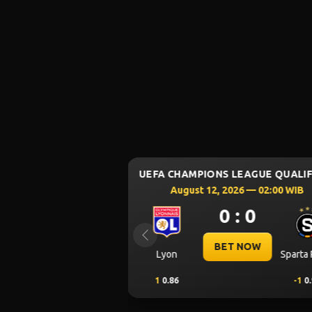
7/8/2026
Hand of Anubis
UEFA CHAMPIONS LEAGUE QUALIF
August 11, 2026 — 22:59 WIB
0 : 0
Previous
BET NOW
Union 
Bodo Glimt
Gill
0.75
0.82
-0.75
Stormforged
Ke