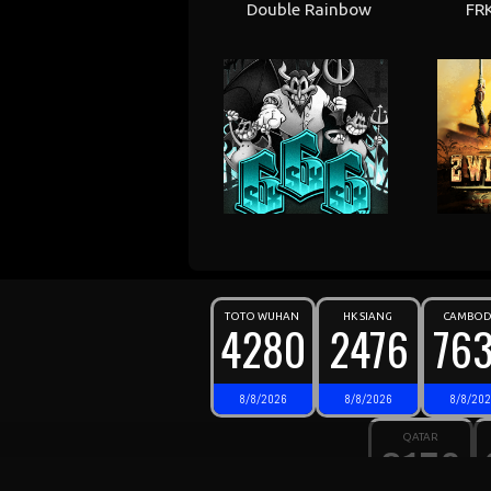
Double Rainbow
FR
SixSixSix
2
TOTO WUHAN
HK SIANG
CAMBOD
4280
2476
76
8/8/2026
8/8/2026
8/8/20
QATAR
3158
Keep'em