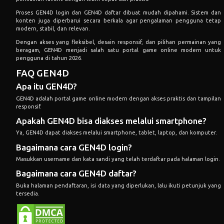
Proses GEN4D login dan GEN4D daftar dibuat mudah dipahami. Sistem dan
konten juga diperbarui secara berkala agar pengalaman pengguna tetap
modern, stabil, dan relevan.
Dengan akses yang fleksibel, desain responsif, dan pilihan permainan yang
beragam, GEN4D menjadi salah satu portal game online modern untuk
pengguna di tahun 2026.
FAQ GEN4D
Apa itu GEN4D?
GEN4D adalah portal game online modern dengan akses praktis dan tampilan
responsif.
Apakah GEN4D bisa diakses melalui smartphone?
Ya, GEN4D dapat diakses melalui smartphone, tablet, laptop, dan komputer.
Bagaimana cara GEN4D login?
Masukkan username dan kata sandi yang telah terdaftar pada halaman login.
Bagaimana cara GEN4D daftar?
Buka halaman pendaftaran, isi data yang diperlukan, lalu ikuti petunjuk yang
tersedia.