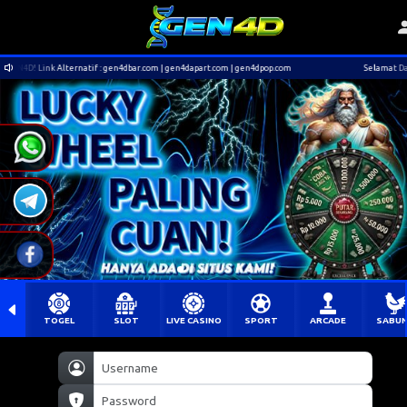
N4D! Link Alternatif : gen4dbar.com | gen4dapart.com | gen4dpop.com
Selamat Datang 
TOGEL
SLOT
LIVE CASINO
SPORT
ARCADE
SABU