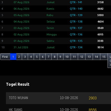
3
07 Aug 2026
Jumat
QTR - 141
3158
4
06 Aug 2026
Kamis
QTR - 140
6642
5
05 Aug 2026
Rabu
QTR - 139
5930
6
04 Aug 2026
Selasa
QTR - 138
4634
7
03 Aug 2026
Senin
QTR - 137
0569
8
02 Aug 2026
Minggu
QTR - 136
6015
9
01 Aug 2026
Sabtu
QTR - 135
3593
10
31 Jul 2026
Jumat
QTR - 134
9514
First
1
2
3
4
5
6
7
8
9
10
11
12
13
14
15
(
)
Togel Result
TOTO WUHAN
10-08-2026
2903
HK SIANG
10-08-2026
8556