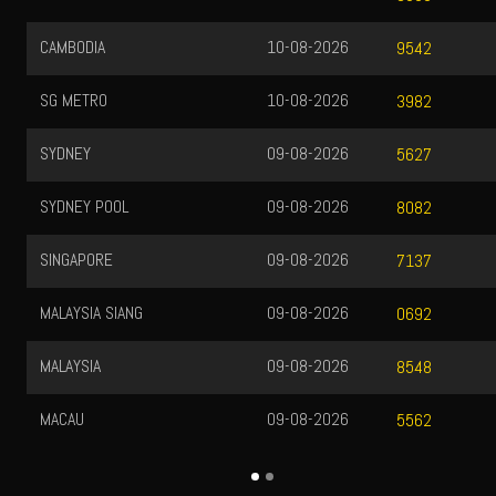
CAMBODIA
10-08-2026
9542
SG METRO
10-08-2026
3982
SYDNEY
09-08-2026
5627
SYDNEY POOL
09-08-2026
8082
SINGAPORE
09-08-2026
7137
MALAYSIA SIANG
09-08-2026
0692
MALAYSIA
09-08-2026
8548
MACAU
09-08-2026
5562