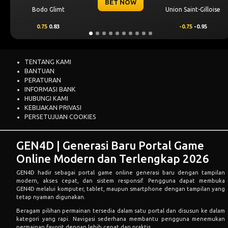
BET NOW
Union Saint-Gilloise
Sevilla
-0.75
-0.95
0.25
0.95
TENTANG KAMI
BANTUAN
PERATURAN
INFORMASI BANK
HUBUNGI KAMI
KEBIJAKAN PRIVASI
PERSETUJUAN COOKIES
GEN4D | Generasi Baru Portal Game
Online Modern dan Terlengkap 2026
GEN4D hadir sebagai portal game online generasi baru dengan tampilan
modern, akses cepat, dan sistem responsif. Pengguna dapat membuka
GEN4D melalui komputer, tablet, maupun smartphone dengan tampilan yang
tetap nyaman digunakan.
Beragam pilihan permainan tersedia dalam satu portal dan disusun ke dalam
kategori yang rapi. Navigasi sederhana membantu pengguna menemukan
permainan favorit dengan lebih cepat dan praktis.