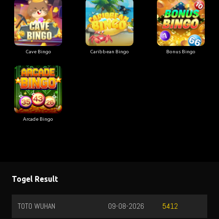
Cave Bingo
Caribbean Bingo
Bonus Bingo
Arcade Bingo
Togel Result
QATAR
08-08-2026
5256