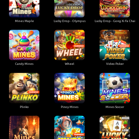
Mines Maple
Lucky Drop - Olympus
Lucky Drop - Gong Xi Fa Chai
Candy Mines
Wheel
Video Poker
Plinko
Pinoy Mines
Mines Soccer