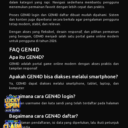
dalam kategori yang rapi. Navigasi sederhana membantu pengguna
menemukan permainan favorit dengan lebih cepat dan praktis.
Proses GEN4D login dan GEN4D daftar dibuat mudah dipahami. Sistem
dan konten juga diperbarui secara berkala agar pengalaman pengguna
tetap modern, stabil, dan relevan.
Dengan akses yang fleksibel, desain responsif, dan pilihan permainan
yang beragam, GEN4D menjadi salah satu portal game online modern
untuk pengguna di tahun 2026.
FAQ GEN4D
Apa itu GEN4D?
GEN4D adalah portal game online modern dengan akses praktis dan
tampilan responsif.
Apakah GEN4D bisa diakses melalui smartphone?
Ya, GEN4D dapat diakses melalui smartphone, tablet, laptop, dan
komputer.
Bagaimana cara GEN4D login?
Masukkan username dan kata sandi yang telah terdaftar pada halaman
login.
Bagaimana cara GEN4D daftar?
Buka halaman pendaftaran, isi data yang diperlukan, lalu ikuti petunjuk
yang tersedia.