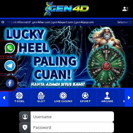
nk Alternatif : gen4dbar.com | gen4dapart.com | gen4dpop.com
Selamat Datang di Situ
TOGEL
SLOT
LIVE CASINO
SPORT
ARCADE
SABU