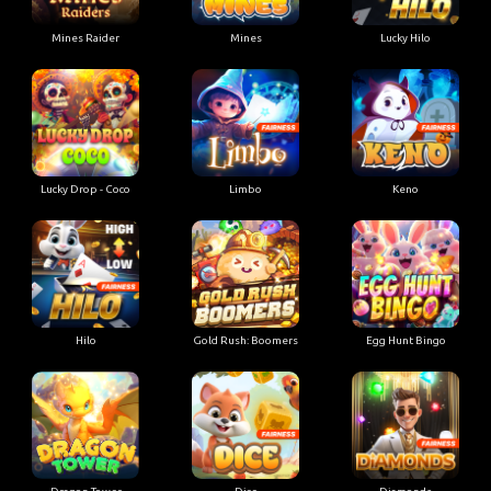
Mines Raider
Mines
Lucky Hilo
Lucky Drop - Coco
Limbo
Keno
Hilo
Gold Rush: Boomers
Egg Hunt Bingo