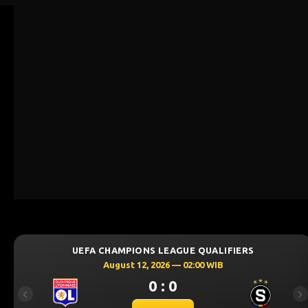
S LEAGUE QUALIFIERS
UEFA CHAMPIONS 
 2026 — 02:00 WIB
August 12, 2
0 : 0
0
Previous
Ne