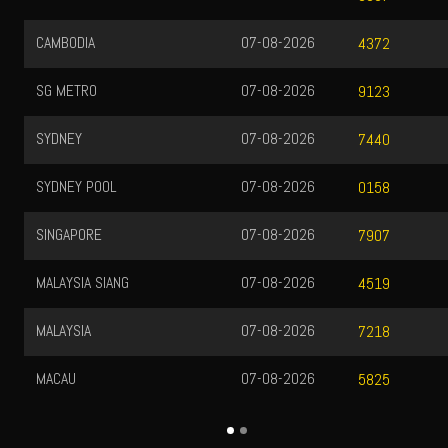
CAMBODIA
07-08-2026
4372
SG METRO
07-08-2026
9123
SYDNEY
07-08-2026
7440
SYDNEY POOL
07-08-2026
0158
SINGAPORE
07-08-2026
7907
MALAYSIA SIANG
07-08-2026
4519
MALAYSIA
07-08-2026
7218
MACAU
07-08-2026
5825