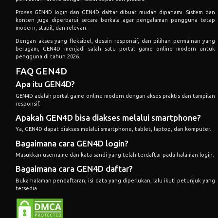
Proses GEN4D login dan GEN4D daftar dibuat mudah dipahami. Sistem dan
konten juga diperbarui secara berkala agar pengalaman pengguna tetap
modern, stabil, dan relevan.
Dengan akses yang fleksibel, desain responsif, dan pilihan permainan yang
beragam, GEN4D menjadi salah satu portal game online modern untuk
pengguna di tahun 2026.
FAQ GEN4D
Apa itu GEN4D?
GEN4D adalah portal game online modern dengan akses praktis dan tampilan
responsif.
Apakah GEN4D bisa diakses melalui smartphone?
Ya, GEN4D dapat diakses melalui smartphone, tablet, laptop, dan komputer.
Bagaimana cara GEN4D login?
Masukkan username dan kata sandi yang telah terdaftar pada halaman login.
Bagaimana cara GEN4D daftar?
Buka halaman pendaftaran, isi data yang diperlukan, lalu ikuti petunjuk yang
tersedia.