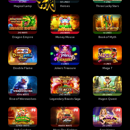
Magical Lamp
Heroes
Three Lucky Stars
Dragon Empire
Money Mouse
Book of Myth
Double Flame
Jokers Treasure
Mega 7
Rise of Werewolves
Legendary Beasts Saga
Hugon Quest
Rich Caishen
Muay Thai Fighter
Sexy Vegas