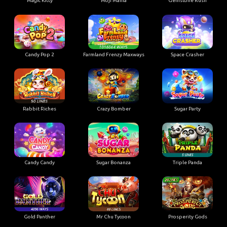
Magic Kitty
Moji Mania
Gemstone Rush
Candy Pop 2
Farmland Frenzy Maxways
Space Crasher
Rabbit Riches
Crazy Bomber
Sugar Party
Candy Candy
Sugar Bonanza
Triple Panda
Gold Panther
Mr Chu Tycoon
Prosperity Gods