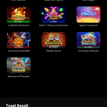
Lucky Koi Exclusive
Joker's Treasure Exclusive
Space Conquest
Journey to the Wild
Panda Opera
Christmas Miracles
Hammer of Thunder
Togel Result