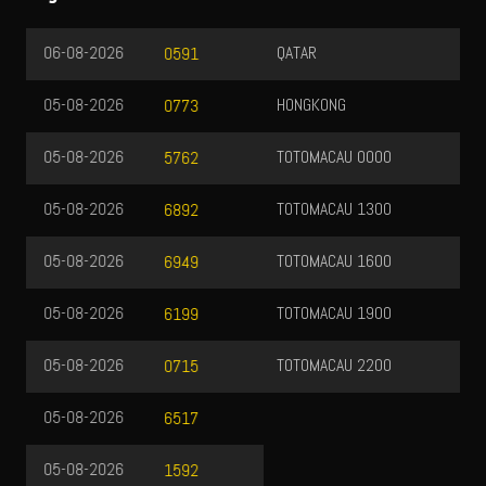
QATAR
05-08-2026
5930
HONGKONG
05-08-2026
4245
TOTOMACAU 0000
06-08-2026
2153
TOTOMACAU 1300
05-08-2026
0629
TOTOMACAU 1600
05-08-2026
2900
TOTOMACAU 1900
05-08-2026
9401
TOTOMACAU 2200
05-08-2026
0991