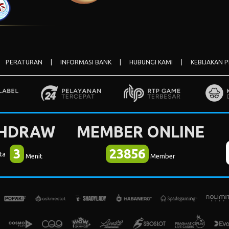
USDT
PERATURAN
|
INFORMASI BANK
|
HUBUNGI KAMI
|
KEBIJAKAN P
THDRAW
MEMBER ONLINE
3
23856
ta
Menit
Member