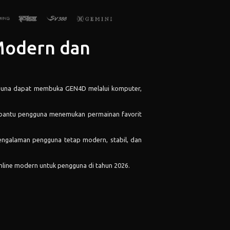
Modern dan
ngguna dapat membuka GEN4D melalui komputer,
embantu pengguna menemukan permainan favorit
engalaman pengguna tetap modern, stabil, dan
online modern untuk pengguna di tahun 2026.