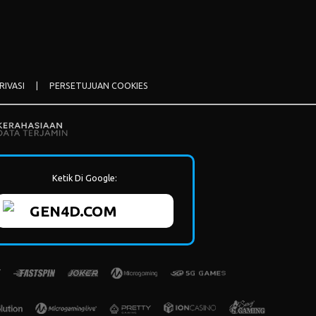
RIVASI
|
PERSETUJUAN COOKIES
Ketik Di Google:
GEN4D.COM