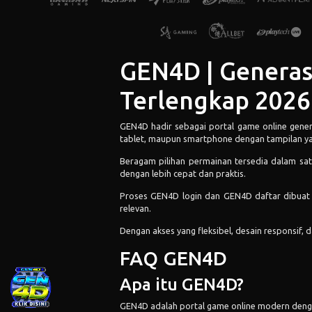
Deadwood xNudg
Bric
GEN4D | Generas
Terlengkap 2026
GEN4D hadir sebagai portal game online gene
tablet, maupun smartphone dengan tampilan y
Jingle Balls
Beragam pilihan permainan tersedia dalam sa
dengan lebih cepat dan praktis.
Proses GEN4D login dan GEN4D daftar dibuat 
relevan.
Dengan akses yang fleksibel, desain responsif,
FAQ GEN4D
Apa itu GEN4D?
True Kult
Bou
GEN4D adalah portal game online modern dengan