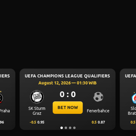
7/8/2026
8/8/2026
7/8/2026
7/8/2026
7/8/2026
od Diamond
Home of the Brave
Dead, Dead
Deader
IERS
E-FOOTBALL F24 INTERNATIONAL
E-FO
FRIENDLY
August 8, 2026 — 04:45 WIB
0 : 1
Saint-
e-Ba
oise
BET NOW
e-Wales
e-France
1.00
0.2
-1
-0.72
1
0.48
Munchies
Outsourced: Slash
Brute For