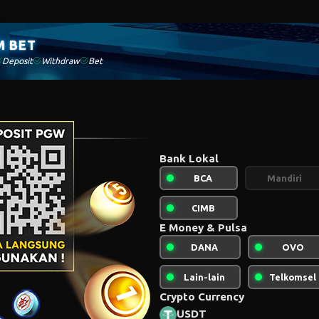
Game
M BET
Deposit
Withdraw
Bet
alypse Super
Beheaded
Loner
Bank Lokal
xNudge
BCA
Mandiri
CIMB
E Money & Pulsa
DANA
OVO
Lain-lain
Telkomsel
Crypto Currency
USDT