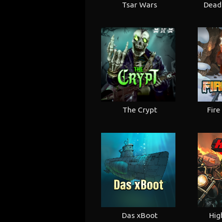
Tsar Wars
Dead
The Crypt
Fire
Das xBoot
Hig