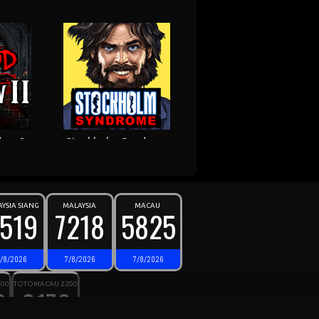
dow 2
Stockholm Syndrome
YSIA SIANG
MALAYSIA
MACAU
519
7218
5825
/8/2026
7/8/2026
7/8/2026
900
TOTOMACAU 2200
3
9178
ers
Brute Force: Alien
Onslaught