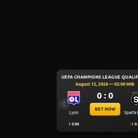
7/8/2026
Flight Mode
Blo
UEFA CHAMPIONS LEAGUE QUALIF
August 11, 2026 — 22:59 WIB
0 : 0
Previous
BET NOW
Union 
Bodo Glimt
Gill
0.75
0.82
-0.75
xWays Hoarder 2