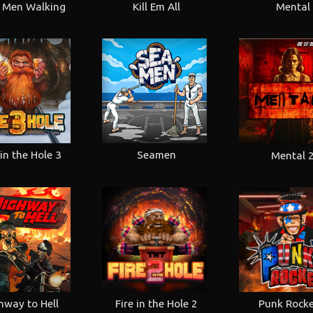
 Men Walking
Kill Em All
Mental
 in the Hole 3
Seamen
Mental 
hway to Hell
Fire in the Hole 2
Punk Rocke