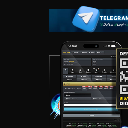
TELEGRA
Daftar
Login
Outsourced
Apoc