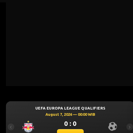
LEAGUE QUALIFIERS
UEFA EUROPA L
 2026 — 00:00 WIB
August 7, 20
0 : 0
3
Previous
Ne