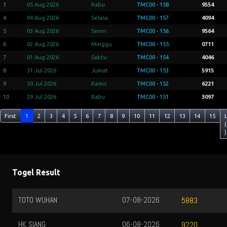
3
05 Aug 2026
Rabu
TMC00 - 158
9554
4
04 Aug 2026
Selasa
TMC00 - 157
4094
5
03 Aug 2026
Senin
TMC00 - 156
9564
6
02 Aug 2026
Minggu
TMC00 - 155
0711
7
01 Aug 2026
Sabtu
TMC00 - 154
4046
8
31 Jul 2026
Jumat
TMC00 - 153
5915
9
30 Jul 2026
Kamis
TMC00 - 152
6221
10
29 Jul 2026
Rabu
TMC00 - 151
3097
First
1
2
3
4
5
6
7
8
9
10
11
12
13
14
15
(
)
Togel Result
TOTO WUHAN
07-08-2026
5883
HK SIANG
06-08-2026
9220