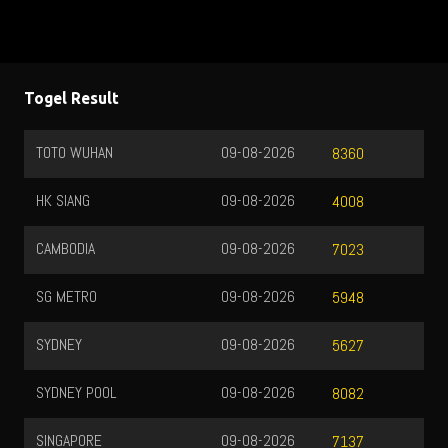
Togel Result
TOTO WUHAN
09-08-2026
8360
HK SIANG
09-08-2026
4008
CAMBODIA
09-08-2026
7023
SG METRO
09-08-2026
5948
SYDNEY
09-08-2026
5627
SYDNEY POOL
09-08-2026
8082
SINGAPORE
09-08-2026
7137