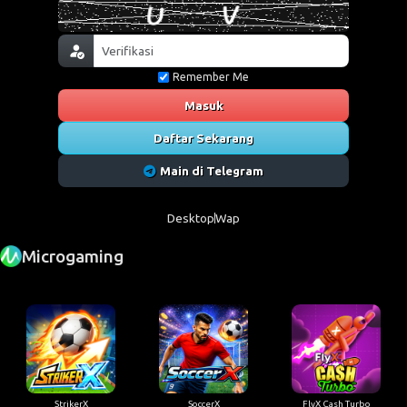
Remember Me
Masuk
Daftar Sekarang
Main di Telegram
Desktop
Wap
Microgaming
StrikerX
SoccerX
FlyX Cash Turbo