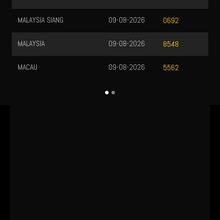
MALAYSIA SIANG
09-08-2026
0692
MALAYSIA
09-08-2026
8548
MACAU
09-08-2026
5562