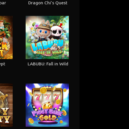
oar
Dragon Chi’s Quest
ypt
LABUBU: Fall in Wild