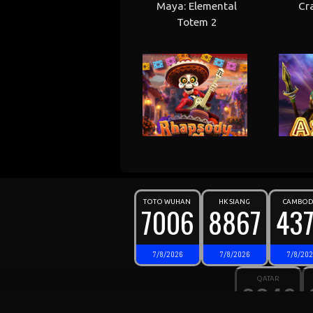
Maya: Elemental
Cr
Totem 2
Rhapsody of Muertos
Azte
TOTO WUHAN
HK SIANG
CAMBOD
7006
8867
43
7/8/2026
7/8/2026
7/8/20
QATAR
6642