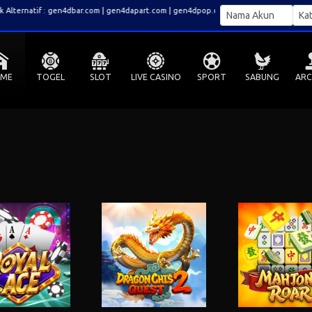
rnatif : gen4dbar.com | gen4dapart.com | gen4dpop.com
Selamat Datan
ME
TOGEL
SLOT
LIVE CASINO
SPORT
SABUNG
ARC