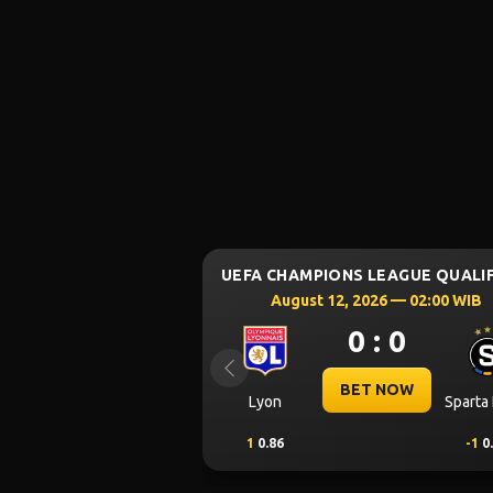
BlackJack21
Bi
6/8/2026
Piggy Bank Gold 2
UEFA CHAMPIONS LEAGUE QUALIF
August 11, 2026 — 22:59 WIB
0 : 0
Previous
BET NOW
Union 
Bodo Glimt
Gill
0.75
0.82
-0.75
Scale of Heaven:
In