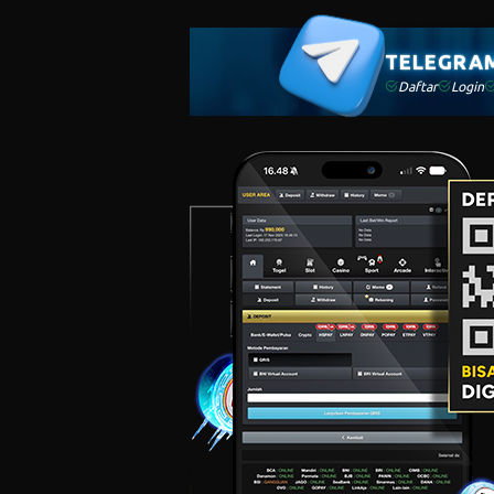
Anubis
TELEGRA
Daftar
Login
Slotto 4D
Xmas