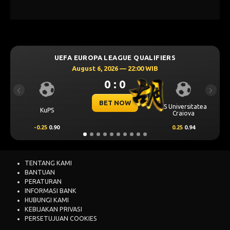
LEAGUE QUALIFIERS
UEFA EUROPA LEAG
 2026 — 22:00 WIB
August 6, 2026 —
0 : 0
0 : 
Previous
Next
ET NOW
BET N
CS Universitatea
Maccabi Tel Aviv (n)
Craiova
0.25
0.94
0.25
0.65
TENTANG KAMI
BANTUAN
PERATURAN
INFORMASI BANK
HUBUNGI KAMI
KEBIJAKAN PRIVASI
PERSETUJUAN COOKIES