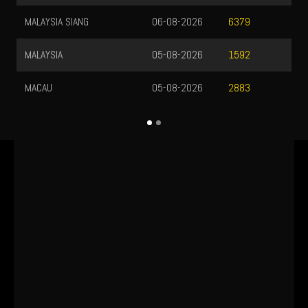
MALAYSIA SIANG
06-08-2026
6379
MALAYSIA
05-08-2026
1592
MACAU
05-08-2026
2883