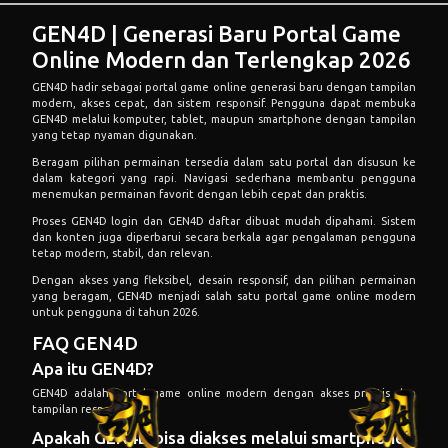
GEN4D | Generasi Baru Portal Game
Online Modern dan Terlengkap 2026
GEN4D hadir sebagai portal game online generasi baru dengan tampilan
modern, akses cepat, dan sistem responsif. Pengguna dapat membuka
GEN4D melalui komputer, tablet, maupun smartphone dengan tampilan
yang tetap nyaman digunakan.
Beragam pilihan permainan tersedia dalam satu portal dan disusun ke
dalam kategori yang rapi. Navigasi sederhana membantu pengguna
menemukan permainan favorit dengan lebih cepat dan praktis.
Proses GEN4D login dan GEN4D daftar dibuat mudah dipahami. Sistem
dan konten juga diperbarui secara berkala agar pengalaman pengguna
tetap modern, stabil, dan relevan.
Dengan akses yang fleksibel, desain responsif, dan pilihan permainan
yang beragam, GEN4D menjadi salah satu portal game online modern
untuk pengguna di tahun 2026.
FAQ GEN4D
Apa itu GEN4D?
GEN4D adalah portal game online modern dengan akses praktis dan
tampilan responsif.
Apakah GEN4D bisa diakses melalui smartphone?