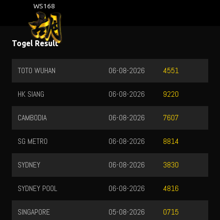
WS168
Togel Result
TOTO WUHAN
06-08-2026
4551
HK SIANG
06-08-2026
9220
CAMBODIA
06-08-2026
7607
SG METRO
06-08-2026
8814
SYDNEY
06-08-2026
3830
SYDNEY POOL
06-08-2026
4816
SINGAPORE
05-08-2026
0715