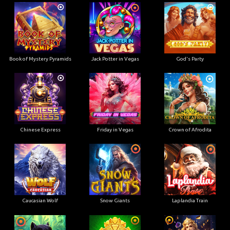
Book of Mystery Pyramids
Jack Potter in Vegas
God's Party
Chinese Express
Friday in Vegas
Crown of Afrodita
Caucasian Wolf
Snow Giants
Laplandia Train