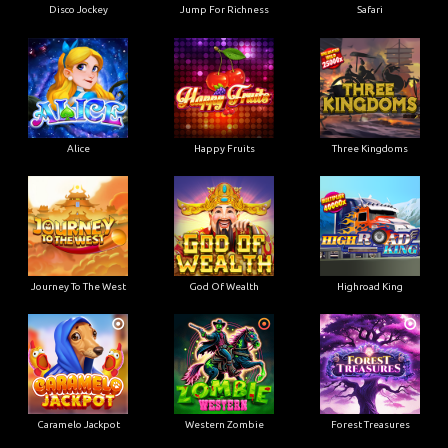
Disco Jockey
Jump For Richness
Safari
Alice
Happy Fruits
Three Kingdoms
Journey To The West
God Of Wealth
Highroad King
Caramelo Jackpot
Western Zombie
Forest Treasures