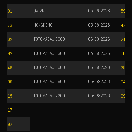
QATAR
05-08-2026
5930
HONGKONG
05-08-2026
4245
TOTOMACAU 0000
06-08-2026
2153
TOTOMACAU 1300
05-08-2026
0629
TOTOMACAU 1600
05-08-2026
2900
TOTOMACAU 1900
05-08-2026
9401
TOTOMACAU 2200
05-08-2026
0991