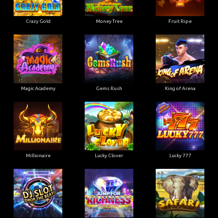
Crazy Gold
Money Tree
Fruit Ripe
Magic Academy
Gems Rush
King of Arena
Millionaire
Lucky Clover
Lucky 777